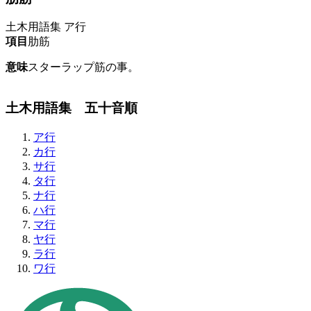
土木用語集
ア行
項目
肋筋
意味
スターラップ筋の事。
土木用語集 五十音順
ア行
カ行
サ行
タ行
ナ行
ハ行
マ行
ヤ行
ラ行
ワ行