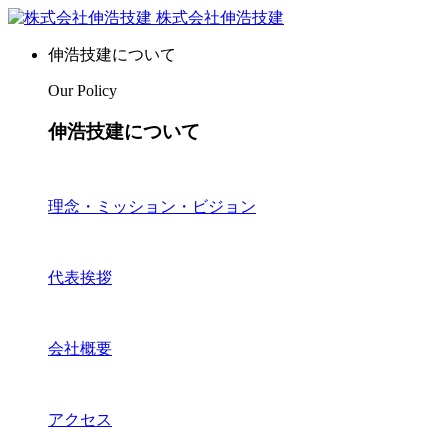
株式会社伸浩技建
伸浩技建について
Our Policy
伸浩技建について
理念・ミッション・ビジョン
代表挨拶
会社概要
アクセス