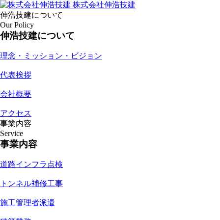
株式会社伸浩技建
伸浩技建について
Our Policy
伸浩技建について
理念・ミッション・ビジョン
代表挨拶
会社概要
アクセス
事業内容
Service
事業内容
道路インフラ点検
トンネル補修工事
施工管理者派遣