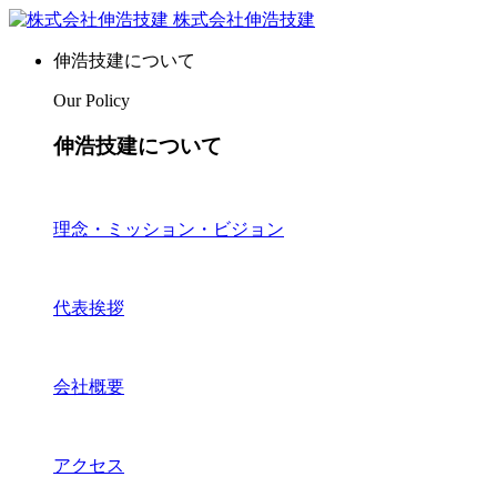
株式会社伸浩技建
伸浩技建について
Our Policy
伸浩技建について
理念・ミッション・ビジョン
代表挨拶
会社概要
アクセス