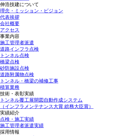
伸浩技建について
理念・ミッション・ビジョン
代表挨拶
会社概要
アクセス
事業内容
施工管理者派遣
道路インフラ点検
トンネル点検
橋梁点検
砂防施設点検
道路附属物点検
トンネル・橋梁の補修工事
積算業務
技術・表彰実績
トンネル覆工展開図自動作成システム
（インフラメンテナンス大賞 総務大臣賞）
実績紹介
点検・施工実績
施工管理者派遣実績
採用情報