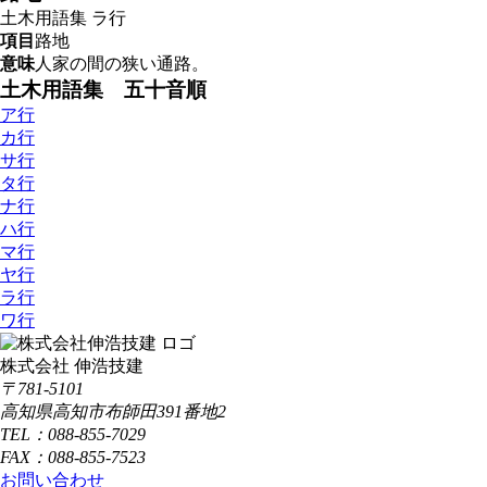
土木用語集
ラ行
項目
路地
意味
人家の間の狭い通路。
土木用語集 五十音順
ア行
カ行
サ行
タ行
ナ行
ハ行
マ行
ヤ行
ラ行
ワ行
株式会社 伸浩技建
〒781-5101
高知県高知市布師田391番地2
TEL：088-855-7029
FAX：088-855-7523
お問い合わせ