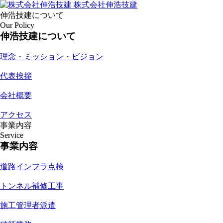
株式会社伸浩技建
伸浩技建について
Our Policy
伸浩技建について
理念・ミッション・ビジョン
代表挨拶
会社概要
アクセス
事業内容
Service
事業内容
道路インフラ点検
トンネル補修工事
施工管理者派遣