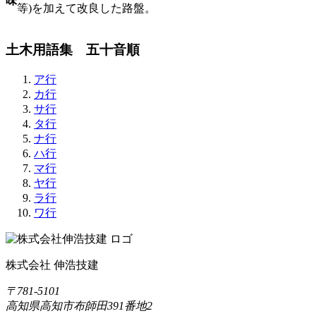
味
等)を加えて改良した路盤。
土木用語集 五十音順
ア行
カ行
サ行
タ行
ナ行
ハ行
マ行
ヤ行
ラ行
ワ行
株式会社 伸浩技建
〒781-5101
高知県高知市布師田391番地2