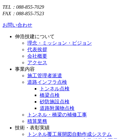
TEL：088-855-7029
FAX：088-855-7523
お問い合わせ
伸浩技建について
理念・ミッション・ビジョン
代表挨拶
会社概要
アクセス
事業内容
施工管理者派遣
道路インフラ点検
トンネル点検
橋梁点検
砂防施設点検
道路附属物点検
トンネル・橋梁の補修工事
積算業務
技術・表彰実績
トンネル覆工展開図自動作成システム