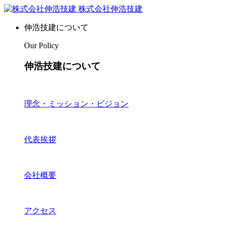
株式会社伸浩技建
伸浩技建について
Our Policy
伸浩技建について
理念・ミッション・ビジョン
代表挨拶
会社概要
アクセス