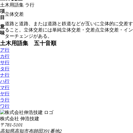
土木用語集
ラ行
項
立体交差
目
道路と道路、または道路と鉄道などが互いに立体的に交差す
意
ること。立体交差には単純立体交差・交差点立体交差・イン
味
ターチェンジがある。
土木用語集 五十音順
ア行
カ行
サ行
タ行
ナ行
ハ行
マ行
ヤ行
ラ行
ワ行
株式会社 伸浩技建
〒781-5101
高知県高知市布師田391番地2