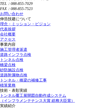
TEL：088-855-7029
FAX：088-855-7523
お問い合わせ
伸浩技建について
理念・ミッション・ビジョン
代表挨拶
会社概要
アクセス
事業内容
施工管理者派遣
道路インフラ点検
トンネル点検
橋梁点検
砂防施設点検
道路附属物点検
トンネル・橋梁の補修工事
積算業務
技術・表彰実績
トンネル覆工展開図自動作成システム
（インフラメンテナンス大賞 総務大臣賞）
実績紹介