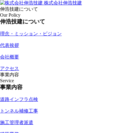
株式会社伸浩技建
伸浩技建について
Our Policy
伸浩技建について
理念・ミッション・ビジョン
代表挨拶
会社概要
アクセス
事業内容
Service
事業内容
道路インフラ点検
トンネル補修工事
施工管理者派遣