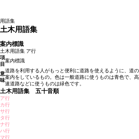
用語集
土木用語集
案内標識
土木用語集
ア行
項
案内標識
目
道路を利用する人がもっと便利に道路を使えるように、道の
意
案内をしているもの。色は一般道路に使うものは青色で、高
味
速道路などに使うものは緑色です。
土木用語集 五十音順
ア行
カ行
サ行
タ行
ナ行
ハ行
マ行