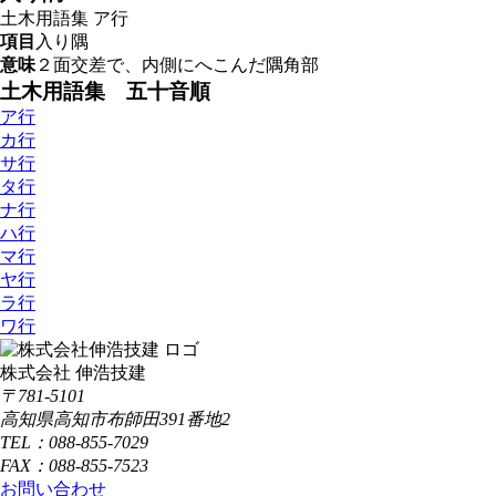
土木用語集
ア行
項目
入り隅
意味
２面交差で、内側にへこんだ隅角部
土木用語集 五十音順
ア行
カ行
サ行
タ行
ナ行
ハ行
マ行
ヤ行
ラ行
ワ行
株式会社 伸浩技建
〒781-5101
高知県高知市布師田391番地2
TEL：088-855-7029
FAX：088-855-7523
お問い合わせ