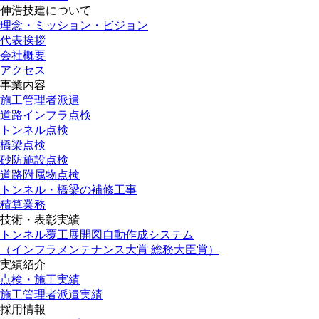
伸浩技建について
理念・ミッション・ビジョン
代表挨拶
会社概要
アクセス
事業内容
施工管理者派遣
道路インフラ点検
トンネル点検
橋梁点検
砂防施設点検
道路附属物点検
トンネル・橋梁の補修工事
積算業務
技術・表彰実績
トンネル覆工展開図自動作成システム
（インフラメンテナンス大賞 総務大臣賞）
実績紹介
点検・施工実績
施工管理者派遣実績
採用情報