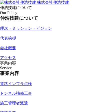
株式会社伸浩技建
伸浩技建について
Our Policy
伸浩技建について
理念・ミッション・ビジョン
代表挨拶
会社概要
アクセス
事業内容
Service
事業内容
道路インフラ点検
トンネル補修工事
施工管理者派遣