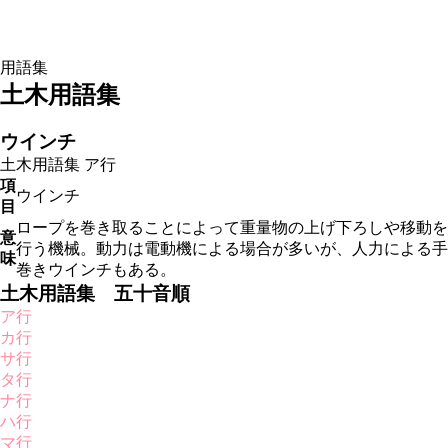
用語集
土木用語集
ウインチ
土木用語集
ア行
項
ウインチ
目
ロープを巻き取ることによって重量物の上げ下ろしや移動を
意
行う機械。動力は電動機による場合が多いが、人力による手
味
巻きウインチもある。
土木用語集 五十音順
ア行
カ行
サ行
タ行
ナ行
ハ行
マ行