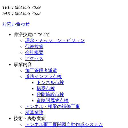
TEL：088-855-7029
FAX：088-855-7523
お問い合わせ
伸浩技建について
理念・ミッション・ビジョン
代表挨拶
会社概要
アクセス
事業内容
施工管理者派遣
道路インフラ点検
トンネル点検
橋梁点検
砂防施設点検
道路附属物点検
トンネル・橋梁の補修工事
積算業務
技術・表彰実績
トンネル覆工展開図自動作成システム