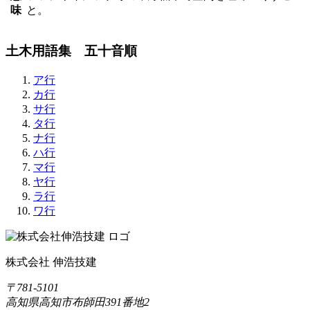
味
と。
土木用語集 五十音順
ア行
カ行
サ行
タ行
ナ行
ハ行
マ行
ヤ行
ラ行
ワ行
株式会社 伸浩技建
〒781-5101
高知県高知市布師田391番地2