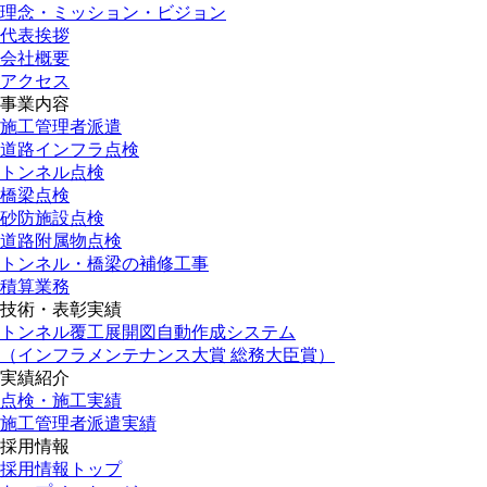
理念・ミッション・ビジョン
代表挨拶
会社概要
アクセス
事業内容
施工管理者派遣
道路インフラ点検
トンネル点検
橋梁点検
砂防施設点検
道路附属物点検
トンネル・橋梁の補修工事
積算業務
技術・表彰実績
トンネル覆工展開図自動作成システム
（インフラメンテナンス大賞 総務大臣賞）
実績紹介
点検・施工実績
施工管理者派遣実績
採用情報
採用情報トップ