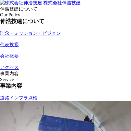
株式会社伸浩技建
伸浩技建について
Our Policy
伸浩技建について
理念・ミッション・ビジョン
代表挨拶
会社概要
アクセス
事業内容
Service
事業内容
道路インフラ点検