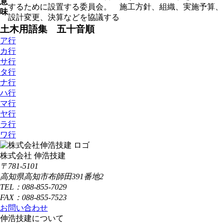
意
するために設置する委員会。 施工方針、組織、実施予算、
味
設計変更、決算などを協議する
土木用語集 五十音順
ア行
カ行
サ行
タ行
ナ行
ハ行
マ行
ヤ行
ラ行
ワ行
株式会社 伸浩技建
〒781-5101
高知県高知市布師田391番地2
TEL：088-855-7029
FAX：088-855-7523
お問い合わせ
伸浩技建について