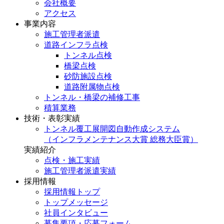
会社概要
アクセス
事業内容
施工管理者派遣
道路インフラ点検
トンネル点検
橋梁点検
砂防施設点検
道路附属物点検
トンネル・橋梁の補修工事
積算業務
技術・表彰実績
トンネル覆工展開図自動作成システム
（インフラメンテナンス大賞 総務大臣賞）
実績紹介
点検・施工実績
施工管理者派遣実績
採用情報
採用情報トップ
トップメッセージ
社員インタビュー
募集要項・応募フォーム