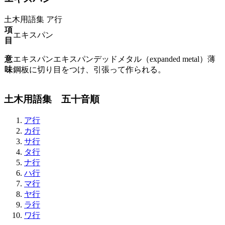
土木用語集
ア行
項
エキスパン
目
意
エキスパンエキスパンデッドメタル（expanded metal）薄
味
鋼板に切り目をつけ、引張って作られる。
土木用語集 五十音順
ア行
カ行
サ行
タ行
ナ行
ハ行
マ行
ヤ行
ラ行
ワ行