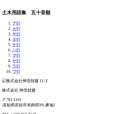
土木用語集 五十音順
ア行
カ行
サ行
タ行
ナ行
ハ行
マ行
ヤ行
ラ行
ワ行
株式会社 伸浩技建
〒781-5101
高知県高知市布師田391番地2