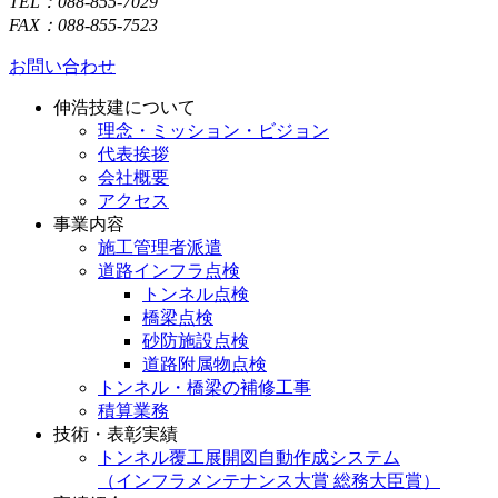
TEL：088-855-7029
FAX：088-855-7523
お問い合わせ
伸浩技建について
理念・ミッション・ビジョン
代表挨拶
会社概要
アクセス
事業内容
施工管理者派遣
道路インフラ点検
トンネル点検
橋梁点検
砂防施設点検
道路附属物点検
トンネル・橋梁の補修工事
積算業務
技術・表彰実績
トンネル覆工展開図自動作成システム
（インフラメンテナンス大賞 総務大臣賞）