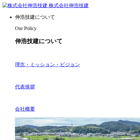
株式会社伸浩技建
伸浩技建について
Our Policy
伸浩技建について
理念・ミッション・ビジョン
代表挨拶
会社概要