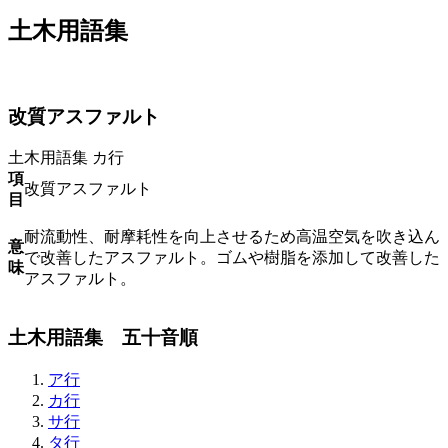
土木用語集
改質アスファルト
土木用語集
カ行
項
改質アスファルト
目
耐流動性、耐摩耗性を向上させるため高温空気を吹き込ん
意
で改善したアスファルト。ゴムや樹脂を添加して改善した
味
アスファルト。
土木用語集 五十音順
ア行
カ行
サ行
タ行