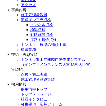
アクセス
事業内容
施工管理者派遣
道路インフラ点検
トンネル点検
橋梁点検
砂防施設点検
道路附属物点検
トンネル・橋梁の補修工事
積算業務
技術・表彰実績
トンネル覆工展開図自動作成システム
（インフラメンテナンス大賞 総務大臣賞）
実績紹介
点検・施工実績
施工管理者派遣実績
採用情報
採用情報トップ
トップメッセージ
社員インタビュー
募集要項・応募フォーム