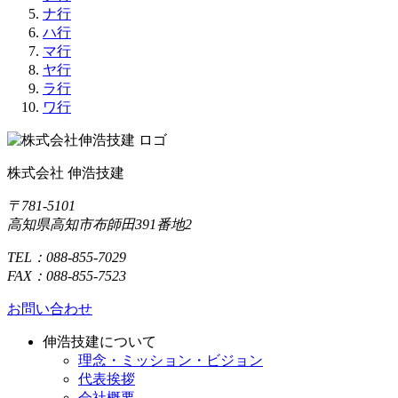
ナ行
ハ行
マ行
ヤ行
ラ行
ワ行
株式会社 伸浩技建
〒781-5101
高知県高知市布師田391番地2
TEL：088-855-7029
FAX：088-855-7523
お問い合わせ
伸浩技建について
理念・ミッション・ビジョン
代表挨拶
会社概要