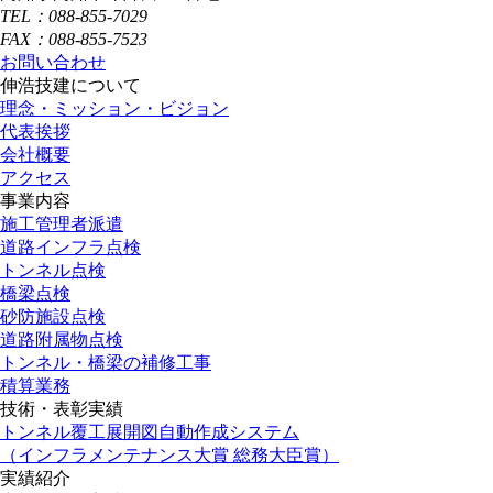
TEL：088-855-7029
FAX：088-855-7523
お問い合わせ
伸浩技建について
理念・ミッション・ビジョン
代表挨拶
会社概要
アクセス
事業内容
施工管理者派遣
道路インフラ点検
トンネル点検
橋梁点検
砂防施設点検
道路附属物点検
トンネル・橋梁の補修工事
積算業務
技術・表彰実績
トンネル覆工展開図自動作成システム
（インフラメンテナンス大賞 総務大臣賞）
実績紹介