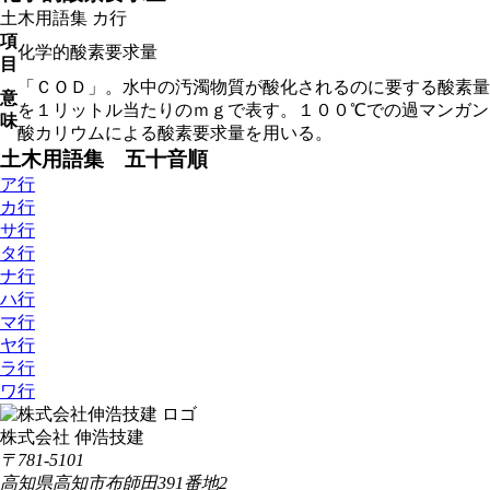
土木用語集
カ行
項
化学的酸素要求量
目
「ＣＯＤ」。水中の汚濁物質が酸化されるのに要する酸素量
意
を１リットル当たりのｍｇで表す。１００℃での過マンガン
味
酸カリウムによる酸素要求量を用いる。
土木用語集 五十音順
ア行
カ行
サ行
タ行
ナ行
ハ行
マ行
ヤ行
ラ行
ワ行
株式会社 伸浩技建
〒781-5101
高知県高知市布師田391番地2