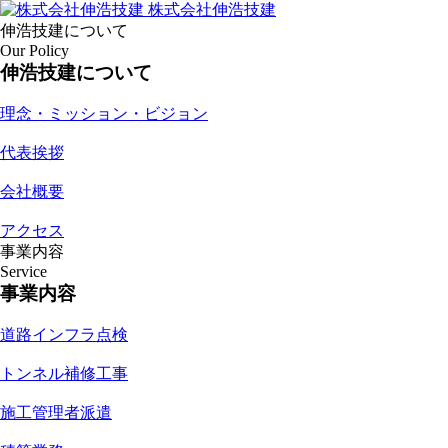
株式会社伸浩技建
伸浩技建について
Our Policy
伸浩技建について
理念・ミッション・ビジョン
代表挨拶
会社概要
アクセス
事業内容
Service
事業内容
道路インフラ点検
トンネル補修工事
施工管理者派遣