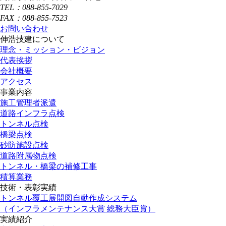
TEL：088-855-7029
FAX：088-855-7523
お問い合わせ
伸浩技建について
理念・ミッション・ビジョン
代表挨拶
会社概要
アクセス
事業内容
施工管理者派遣
道路インフラ点検
トンネル点検
橋梁点検
砂防施設点検
道路附属物点検
トンネル・橋梁の補修工事
積算業務
技術・表彰実績
トンネル覆工展開図自動作成システム
（インフラメンテナンス大賞 総務大臣賞）
実績紹介