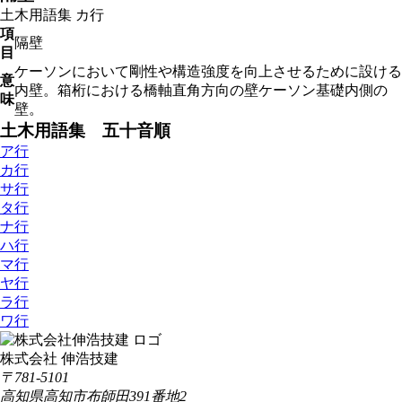
土木用語集
カ行
項
隔壁
目
ケーソンにおいて剛性や構造強度を向上させるために設ける
意
内壁。箱桁における橋軸直角方向の壁ケーソン基礎内側の
味
壁。
土木用語集 五十音順
ア行
カ行
サ行
タ行
ナ行
ハ行
マ行
ヤ行
ラ行
ワ行
株式会社 伸浩技建
〒781-5101
高知県高知市布師田391番地2