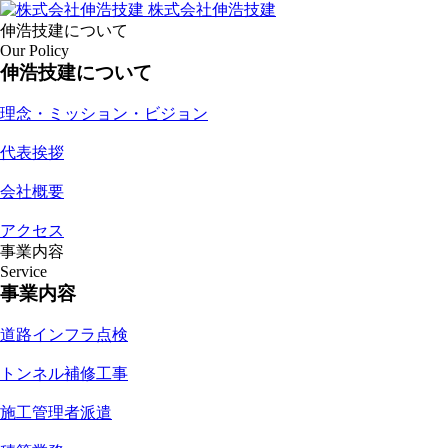
株式会社伸浩技建
伸浩技建について
Our Policy
伸浩技建について
理念・ミッション・ビジョン
代表挨拶
会社概要
アクセス
事業内容
Service
事業内容
道路インフラ点検
トンネル補修工事
施工管理者派遣