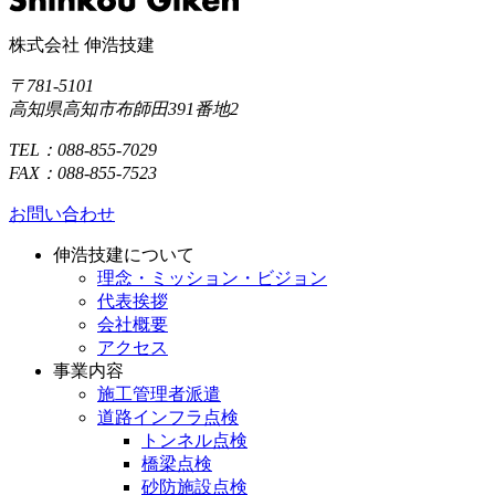
株式会社 伸浩技建
〒781-5101
高知県高知市布師田391番地2
TEL：088-855-7029
FAX：088-855-7523
お問い合わせ
伸浩技建について
理念・ミッション・ビジョン
代表挨拶
会社概要
アクセス
事業内容
施工管理者派遣
道路インフラ点検
トンネル点検
橋梁点検
砂防施設点検