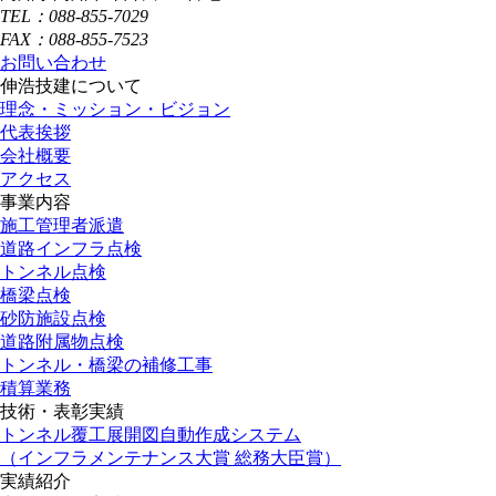
TEL：088-855-7029
FAX：088-855-7523
お問い合わせ
伸浩技建について
理念・ミッション・ビジョン
代表挨拶
会社概要
アクセス
事業内容
施工管理者派遣
道路インフラ点検
トンネル点検
橋梁点検
砂防施設点検
道路附属物点検
トンネル・橋梁の補修工事
積算業務
技術・表彰実績
トンネル覆工展開図自動作成システム
（インフラメンテナンス大賞 総務大臣賞）
実績紹介