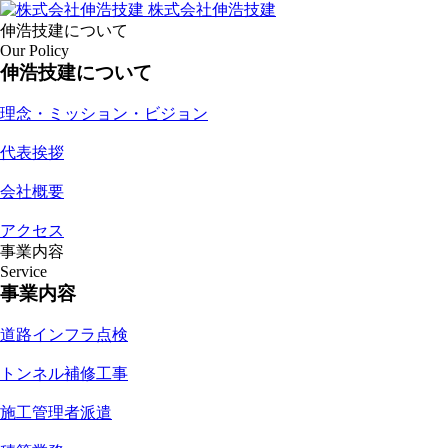
株式会社伸浩技建
伸浩技建について
Our Policy
伸浩技建について
理念・ミッション・ビジョン
代表挨拶
会社概要
アクセス
事業内容
Service
事業内容
道路インフラ点検
トンネル補修工事
施工管理者派遣