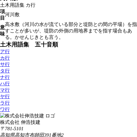
土木用語集
カ行
項
河川敷
目
高水敷（河川の水が流ている部分と堤防との間の平場）を指
意
すことが多いが、堤防の外側の用地界までを指す場合もあ
味
る。かせんじきとも言う。
土木用語集 五十音順
ア行
カ行
サ行
タ行
ナ行
ハ行
マ行
ヤ行
ラ行
ワ行
株式会社 伸浩技建
〒781-5101
高知県高知市布師田391番地2