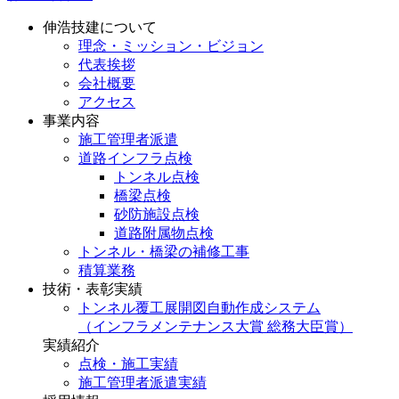
伸浩技建について
理念・ミッション・ビジョン
代表挨拶
会社概要
アクセス
事業内容
施工管理者派遣
道路インフラ点検
トンネル点検
橋梁点検
砂防施設点検
道路附属物点検
トンネル・橋梁の補修工事
積算業務
技術・表彰実績
トンネル覆工展開図自動作成システム
（インフラメンテナンス大賞 総務大臣賞）
実績紹介
点検・施工実績
施工管理者派遣実績