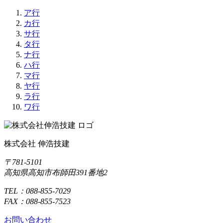
ア行
カ行
サ行
タ行
ナ行
ハ行
マ行
ヤ行
ラ行
ワ行
株式会社 伸浩技建
〒781-5101
高知県高知市布師田391番地2
TEL：088-855-7029
FAX：088-855-7523
お問い合わせ