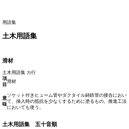
用語集
土木用語集
滑材
土木用語集
カ行
項
滑材
目
ソケット付きヒューム管やダクタイル鋳鉄管の接合におい
意
て、挿入時の抵抗を少なくするために塗るもの。推進工法
味
においても使う。
土木用語集 五十音順