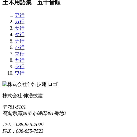
土木用語集 五十音順
ア行
カ行
サ行
タ行
ナ行
ハ行
マ行
ヤ行
ラ行
ワ行
株式会社 伸浩技建
〒781-5101
高知県高知市布師田391番地2
TEL：088-855-7029
FAX：088-855-7523