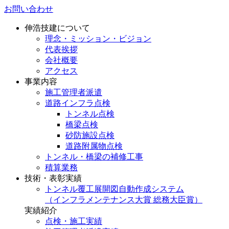
お問い合わせ
伸浩技建について
理念・ミッション・ビジョン
代表挨拶
会社概要
アクセス
事業内容
施工管理者派遣
道路インフラ点検
トンネル点検
橋梁点検
砂防施設点検
道路附属物点検
トンネル・橋梁の補修工事
積算業務
技術・表彰実績
トンネル覆工展開図自動作成システム
（インフラメンテナンス大賞 総務大臣賞）
実績紹介
点検・施工実績