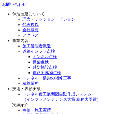
お問い合わせ
伸浩技建について
理念・ミッション・ビジョン
代表挨拶
会社概要
アクセス
事業内容
施工管理者派遣
道路インフラ点検
トンネル点検
橋梁点検
砂防施設点検
道路附属物点検
トンネル・橋梁の補修工事
積算業務
技術・表彰実績
トンネル覆工展開図自動作成システム
（インフラメンテナンス大賞 総務大臣賞）
実績紹介
点検・施工実績