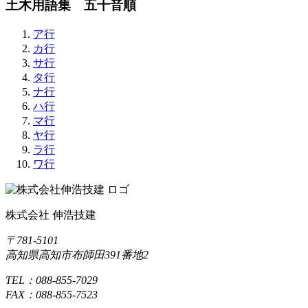
土木用語集 五十音順
ア行
カ行
サ行
タ行
ナ行
ハ行
マ行
ヤ行
ラ行
ワ行
株式会社 伸浩技建
〒781-5101
高知県高知市布師田391番地2
TEL：088-855-7029
FAX：088-855-7523