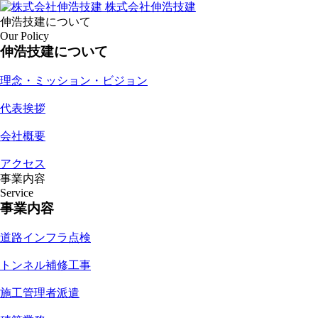
株式会社伸浩技建
伸浩技建について
Our Policy
伸浩技建について
理念・ミッション・ビジョン
代表挨拶
会社概要
アクセス
事業内容
Service
事業内容
道路インフラ点検
トンネル補修工事
施工管理者派遣