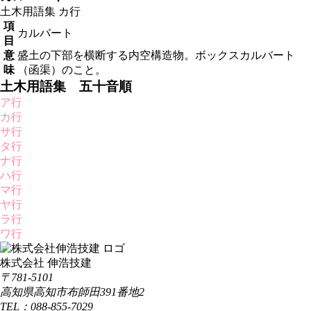
土木用語集
カ行
項
カルバート
目
意
盛土の下部を横断する内空構造物。ボックスカルバート
味
（函渠）のこと。
土木用語集 五十音順
ア行
カ行
サ行
タ行
ナ行
ハ行
マ行
ヤ行
ラ行
ワ行
株式会社 伸浩技建
〒781-5101
高知県高知市布師田391番地2
TEL：088-855-7029