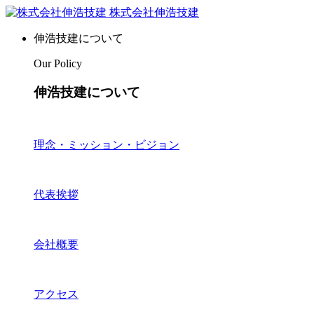
株式会社伸浩技建
伸浩技建について
Our Policy
伸浩技建について
理念・ミッション・ビジョン
代表挨拶
会社概要
アクセス