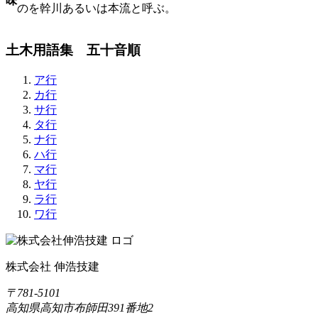
味
のを幹川あるいは本流と呼ぶ。
土木用語集 五十音順
ア行
カ行
サ行
タ行
ナ行
ハ行
マ行
ヤ行
ラ行
ワ行
株式会社 伸浩技建
〒781-5101
高知県高知市布師田391番地2