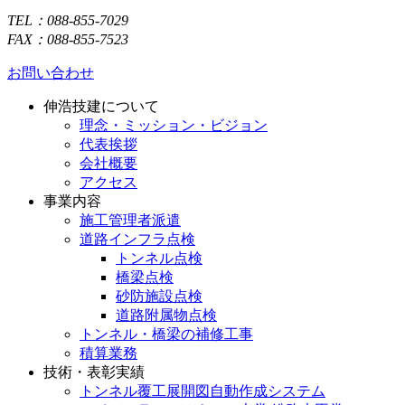
TEL：088-855-7029
FAX：088-855-7523
お問い合わせ
伸浩技建について
理念・ミッション・ビジョン
代表挨拶
会社概要
アクセス
事業内容
施工管理者派遣
道路インフラ点検
トンネル点検
橋梁点検
砂防施設点検
道路附属物点検
トンネル・橋梁の補修工事
積算業務
技術・表彰実績
トンネル覆工展開図自動作成システム