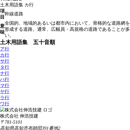
土木用語集
カ行
項
幹線道路
目
全国的、地域的あるいは都市内において、骨格的な道路網を
意
形成する道路。通常、広幅員・高規格の道路であることが多
味
い。
土木用語集 五十音順
ア行
カ行
サ行
タ行
ナ行
ハ行
マ行
ヤ行
ラ行
ワ行
株式会社 伸浩技建
〒781-5101
高知県高知市布師田391番地2