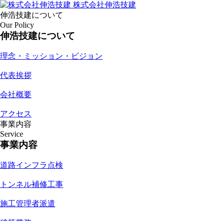
株式会社伸浩技建
伸浩技建について
Our Policy
伸浩技建について
理念・ミッション・ビジョン
代表挨拶
会社概要
アクセス
事業内容
Service
事業内容
道路インフラ点検
トンネル補修工事
施工管理者派遣