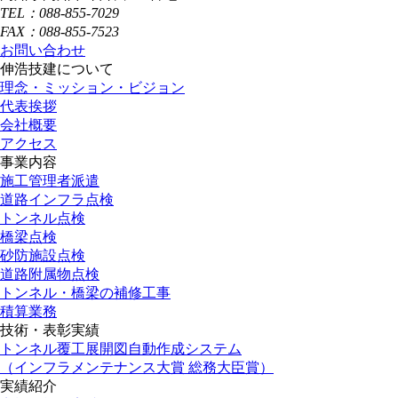
TEL：088-855-7029
FAX：088-855-7523
お問い合わせ
伸浩技建について
理念・ミッション・ビジョン
代表挨拶
会社概要
アクセス
事業内容
施工管理者派遣
道路インフラ点検
トンネル点検
橋梁点検
砂防施設点検
道路附属物点検
トンネル・橋梁の補修工事
積算業務
技術・表彰実績
トンネル覆工展開図自動作成システム
（インフラメンテナンス大賞 総務大臣賞）
実績紹介