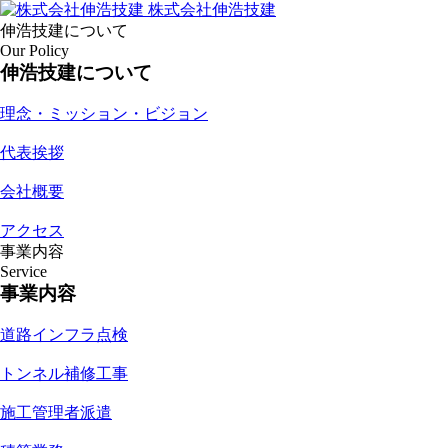
株式会社伸浩技建
伸浩技建について
Our Policy
伸浩技建について
理念・ミッション・ビジョン
代表挨拶
会社概要
アクセス
事業内容
Service
事業内容
道路インフラ点検
トンネル補修工事
施工管理者派遣