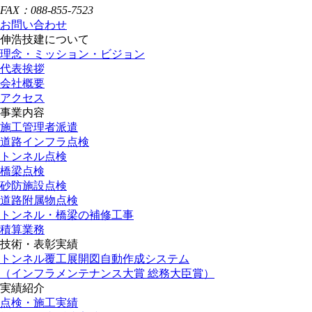
FAX：088-855-7523
お問い合わせ
伸浩技建について
理念・ミッション・ビジョン
代表挨拶
会社概要
アクセス
事業内容
施工管理者派遣
道路インフラ点検
トンネル点検
橋梁点検
砂防施設点検
道路附属物点検
トンネル・橋梁の補修工事
積算業務
技術・表彰実績
トンネル覆工展開図自動作成システム
（インフラメンテナンス大賞 総務大臣賞）
実績紹介
点検・施工実績