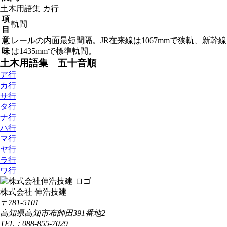
土木用語集
カ行
項
軌間
目
意
レールの内面最短間隔。JR在来線は1067mmで狭軌、新幹線
味
は1435mmで標準軌間。
土木用語集 五十音順
ア行
カ行
サ行
タ行
ナ行
ハ行
マ行
ヤ行
ラ行
ワ行
株式会社 伸浩技建
〒781-5101
高知県高知市布師田391番地2
TEL：088-855-7029