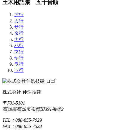
土木用語集 五十音順
ア行
カ行
サ行
タ行
ナ行
ハ行
マ行
ヤ行
ラ行
ワ行
株式会社 伸浩技建
〒781-5101
高知県高知市布師田391番地2
TEL：088-855-7029
FAX：088-855-7523