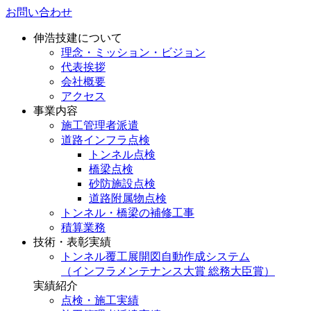
お問い合わせ
伸浩技建について
理念・ミッション・ビジョン
代表挨拶
会社概要
アクセス
事業内容
施工管理者派遣
道路インフラ点検
トンネル点検
橋梁点検
砂防施設点検
道路附属物点検
トンネル・橋梁の補修工事
積算業務
技術・表彰実績
トンネル覆工展開図自動作成システム
（インフラメンテナンス大賞 総務大臣賞）
実績紹介
点検・施工実績