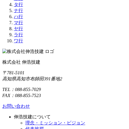
タ行
ナ行
ハ行
マ行
ヤ行
ラ行
ワ行
株式会社 伸浩技建
〒781-5101
高知県高知市布師田391番地2
TEL：088-855-7029
FAX：088-855-7523
お問い合わせ
伸浩技建について
理念・ミッション・ビジョン
代表挨拶