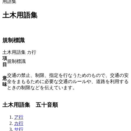
用語集
土木用語集
規制標識
土木用語集
カ行
項
規制標識
目
交通の禁止、制限、指定を行なうためのもので、交通の安
意
全をまもるために必要な交通のルールや、道路を利用する
味
ときの制限などを伝えています。
土木用語集 五十音順
ア行
カ行
サ行