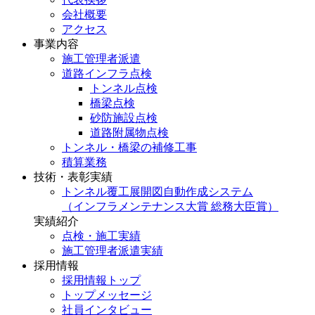
会社概要
アクセス
事業内容
施工管理者派遣
道路インフラ点検
トンネル点検
橋梁点検
砂防施設点検
道路附属物点検
トンネル・橋梁の補修工事
積算業務
技術・表彰実績
トンネル覆工展開図自動作成システム
（インフラメンテナンス大賞 総務大臣賞）
実績紹介
点検・施工実績
施工管理者派遣実績
採用情報
採用情報トップ
トップメッセージ
社員インタビュー