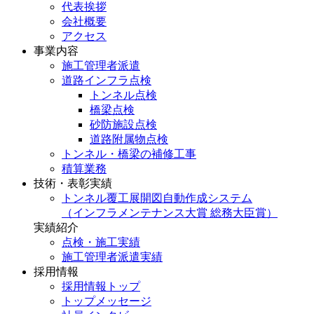
代表挨拶
会社概要
アクセス
事業内容
施工管理者派遣
道路インフラ点検
トンネル点検
橋梁点検
砂防施設点検
道路附属物点検
トンネル・橋梁の補修工事
積算業務
技術・表彰実績
トンネル覆工展開図自動作成システム
（インフラメンテナンス大賞 総務大臣賞）
実績紹介
点検・施工実績
施工管理者派遣実績
採用情報
採用情報トップ
トップメッセージ