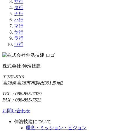
サ行
タ行
ナ行
ハ行
マ行
ヤ行
ラ行
ワ行
株式会社 伸浩技建
〒781-5101
高知県高知市布師田391番地2
TEL：088-855-7029
FAX：088-855-7523
お問い合わせ
伸浩技建について
理念・ミッション・ビジョン