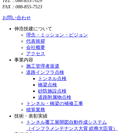
TEL：088-855-7029
FAX：088-855-7523
お問い合わせ
伸浩技建について
理念・ミッション・ビジョン
代表挨拶
会社概要
アクセス
事業内容
施工管理者派遣
道路インフラ点検
トンネル点検
橋梁点検
砂防施設点検
道路附属物点検
トンネル・橋梁の補修工事
積算業務
技術・表彰実績
トンネル覆工展開図自動作成システム
（インフラメンテナンス大賞 総務大臣賞）