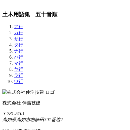
土木用語集 五十音順
ア行
カ行
サ行
タ行
ナ行
ハ行
マ行
ヤ行
ラ行
ワ行
株式会社 伸浩技建
〒781-5101
高知県高知市布師田391番地2