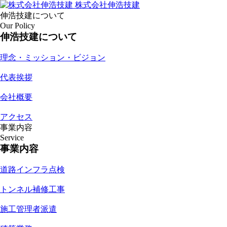
株式会社伸浩技建
伸浩技建について
Our Policy
伸浩技建について
理念・ミッション・ビジョン
代表挨拶
会社概要
アクセス
事業内容
Service
事業内容
道路インフラ点検
トンネル補修工事
施工管理者派遣