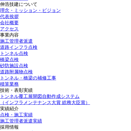
伸浩技建について
理念・ミッション・ビジョン
代表挨拶
会社概要
アクセス
事業内容
施工管理者派遣
道路インフラ点検
トンネル点検
橋梁点検
砂防施設点検
道路附属物点検
トンネル・橋梁の補修工事
積算業務
技術・表彰実績
トンネル覆工展開図自動作成システム
（インフラメンテナンス大賞 総務大臣賞）
実績紹介
点検・施工実績
施工管理者派遣実績
採用情報