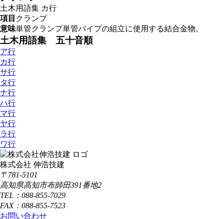
土木用語集
カ行
項目
クランプ
意味
単管クランプ単管パイプの組立に使用する結合金物。
土木用語集 五十音順
ア行
カ行
サ行
タ行
ナ行
ハ行
マ行
ヤ行
ラ行
ワ行
株式会社 伸浩技建
〒781-5101
高知県高知市布師田391番地2
TEL：088-855-7029
FAX：088-855-7523
お問い合わせ