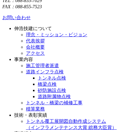
TEL：088-855-7029
FAX：088-855-7523
お問い合わせ
伸浩技建について
理念・ミッション・ビジョン
代表挨拶
会社概要
アクセス
事業内容
施工管理者派遣
道路インフラ点検
トンネル点検
橋梁点検
砂防施設点検
道路附属物点検
トンネル・橋梁の補修工事
積算業務
技術・表彰実績
トンネル覆工展開図自動作成システム
（インフラメンテナンス大賞 総務大臣賞）