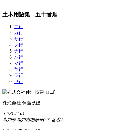
土木用語集 五十音順
ア行
カ行
サ行
タ行
ナ行
ハ行
マ行
ヤ行
ラ行
ワ行
株式会社 伸浩技建
〒781-5101
高知県高知市布師田391番地2