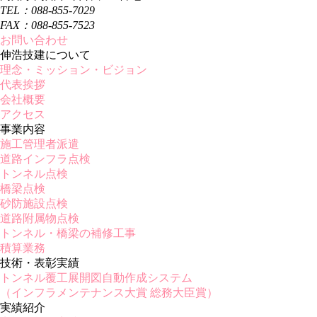
TEL：088-855-7029
FAX：088-855-7523
お問い合わせ
伸浩技建について
理念・ミッション・ビジョン
代表挨拶
会社概要
アクセス
事業内容
施工管理者派遣
道路インフラ点検
トンネル点検
橋梁点検
砂防施設点検
道路附属物点検
トンネル・橋梁の補修工事
積算業務
技術・表彰実績
トンネル覆工展開図自動作成システム
（インフラメンテナンス大賞 総務大臣賞）
実績紹介