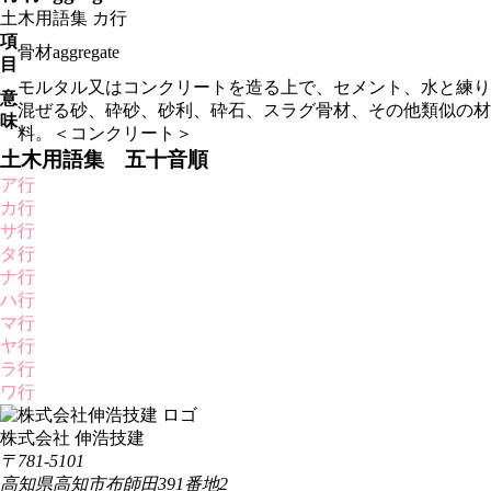
土木用語集
カ行
項
骨材aggregate
目
モルタル又はコンクリートを造る上で、セメント、水と練り
意
混ぜる砂、砕砂、砂利、砕石、スラグ骨材、その他類似の材
味
料。＜コンクリート＞
土木用語集 五十音順
ア行
カ行
サ行
タ行
ナ行
ハ行
マ行
ヤ行
ラ行
ワ行
株式会社 伸浩技建
〒781-5101
高知県高知市布師田391番地2