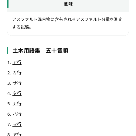
意味
アスファルト混合物に含有されるアスファルト分量を測定
する試験。
土木用語集 五十音順
ア行
カ行
サ行
タ行
ナ行
ハ行
マ行
ヤ行