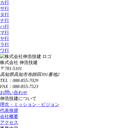
カ行
サ行
タ行
ナ行
ハ行
マ行
ヤ行
ラ行
ワ行
株式会社 伸浩技建
〒781-5101
高知県高知市布師田391番地2
TEL：088-855-7029
FAX：088-855-7523
お問い合わせ
伸浩技建について
理念・ミッション・ビジョン
代表挨拶
会社概要
アクセス