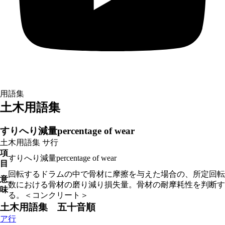
用語集
土木用語集
すりへり減量percentage of wear
土木用語集
サ行
項
すりへり減量percentage of wear
目
回転するドラムの中で骨材に摩擦を与えた場合の、所定回転
意
数における骨材の磨り減り損失量。骨材の耐摩耗性を判断す
味
る。＜コンクリート＞
土木用語集 五十音順
ア行