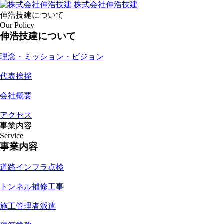
株式会社伸浩技建
伸浩技建について
Our Policy
伸浩技建について
理念・ミッション・ビジョン
代表挨拶
会社概要
アクセス
事業内容
Service
事業内容
道路インフラ点検
トンネル補修工事
施工管理者派遣