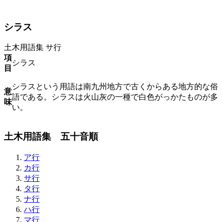
シラス
土木用語集
サ行
項
シラス
目
シラスという用語は南九州地方で古くからある地方的な俗
意
語である。シラスは火山灰の一種で白色がっかたものが多
味
い。
土木用語集 五十音順
ア行
カ行
サ行
タ行
ナ行
ハ行
マ行