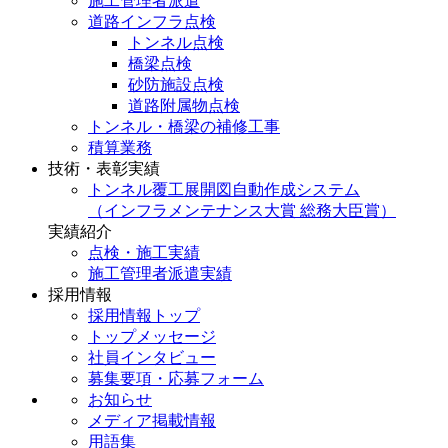
施工管理者派遣
道路インフラ点検
トンネル点検
橋梁点検
砂防施設点検
道路附属物点検
トンネル・橋梁の補修工事
積算業務
技術・表彰実績
トンネル覆工展開図自動作成システム
（インフラメンテナンス大賞 総務大臣賞）
実績紹介
点検・施工実績
施工管理者派遣実績
採用情報
採用情報トップ
トップメッセージ
社員インタビュー
募集要項・応募フォーム
お知らせ
メディア掲載情報
用語集