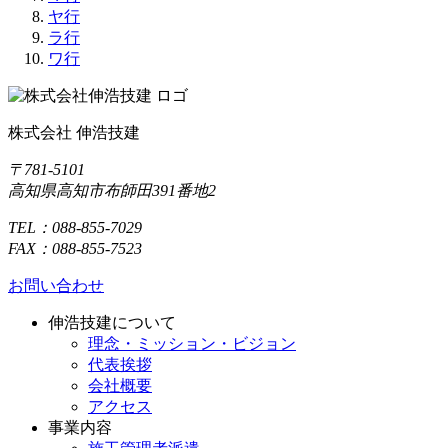
ヤ行
ラ行
ワ行
株式会社 伸浩技建
〒781-5101
高知県高知市布師田391番地2
TEL：088-855-7029
FAX：088-855-7523
お問い合わせ
伸浩技建について
理念・ミッション・ビジョン
代表挨拶
会社概要
アクセス
事業内容