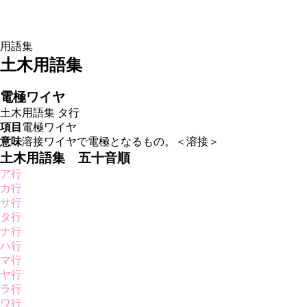
用語集
土木用語集
電極ワイヤ
土木用語集
タ行
項目
電極ワイヤ
意味
溶接ワイヤで電極となるもの。＜溶接＞
土木用語集 五十音順
ア行
カ行
サ行
タ行
ナ行
ハ行
マ行
ヤ行
ラ行
ワ行