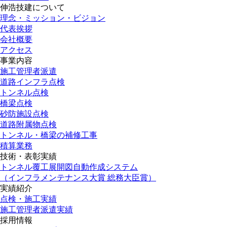
伸浩技建について
理念・ミッション・ビジョン
代表挨拶
会社概要
アクセス
事業内容
施工管理者派遣
道路インフラ点検
トンネル点検
橋梁点検
砂防施設点検
道路附属物点検
トンネル・橋梁の補修工事
積算業務
技術・表彰実績
トンネル覆工展開図自動作成システム
（インフラメンテナンス大賞 総務大臣賞）
実績紹介
点検・施工実績
施工管理者派遣実績
採用情報