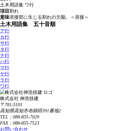
土木用語集
ワ行
項目
割れ
意味
溶接部に生じる割れの欠陥。＜溶接＞
土木用語集 五十音順
ア行
カ行
サ行
タ行
ナ行
ハ行
マ行
ヤ行
ラ行
ワ行
株式会社 伸浩技建
〒781-5101
高知県高知市布師田391番地2
TEL：088-855-7029
FAX：088-855-7523
お問い合わせ