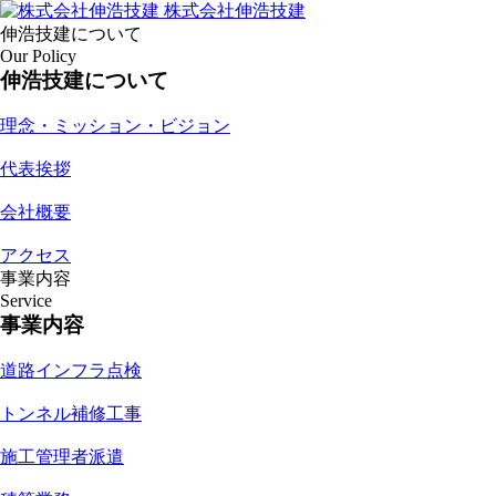
株式会社伸浩技建
伸浩技建について
Our Policy
伸浩技建について
理念・ミッション・ビジョン
代表挨拶
会社概要
アクセス
事業内容
Service
事業内容
道路インフラ点検
トンネル補修工事
施工管理者派遣