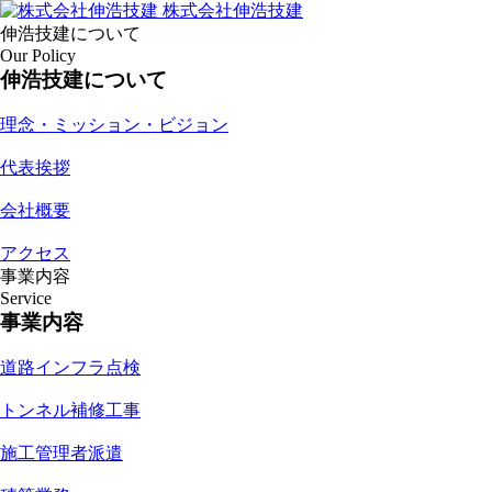
株式会社伸浩技建
伸浩技建について
Our Policy
伸浩技建について
理念・ミッション・ビジョン
代表挨拶
会社概要
アクセス
事業内容
Service
事業内容
道路インフラ点検
トンネル補修工事
施工管理者派遣