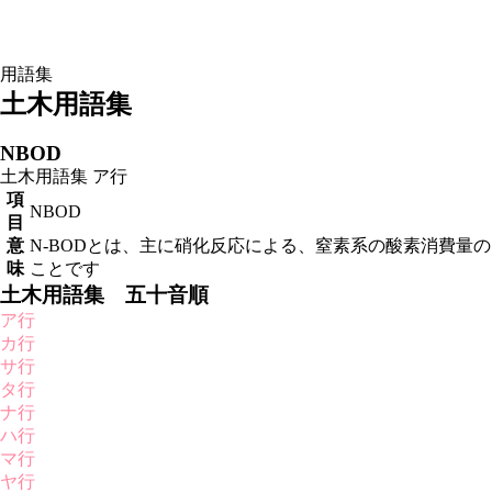
用語集
土木用語集
NBOD
土木用語集
ア行
項
NBOD
目
意
N-BODとは、主に硝化反応による、窒素系の酸素消費量の
味
ことです
土木用語集 五十音順
ア行
カ行
サ行
タ行
ナ行
ハ行
マ行
ヤ行